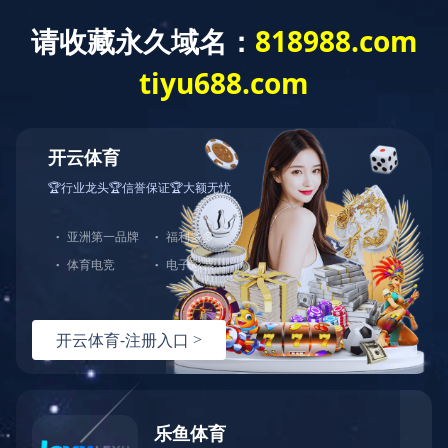
公司简介
组织架构
公司新闻
领导团
川投
企业
新闻中心
川投要闻
NEWS
公司新闻