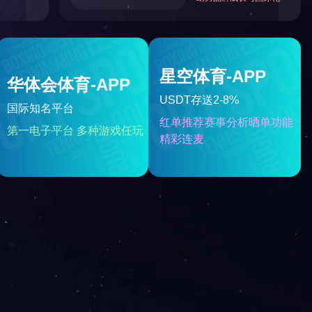
度，建设形势较好，但必须高度重视施工过程中的