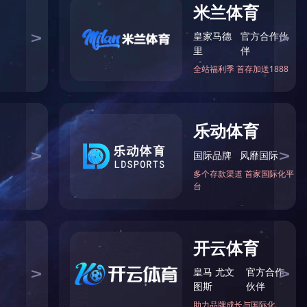
总第28期)
分享到：
完成年计划的18.9%,同比增长18.4%,主要原因是紫
9%，其中二滩电站同比减少1.2亿千瓦时，主要原因
同比减少1.33亿千瓦时，少发的电量2台33万千瓦
度为枯水季节，水电发电量较少；2）紫坪铺电站和
逐步显现。要完成今年的发电目标，除了要保证安全
式，优化运行方式，确保完成今年发电目标。
去年同期完成计划率仅为15％），同比增长59.6％。