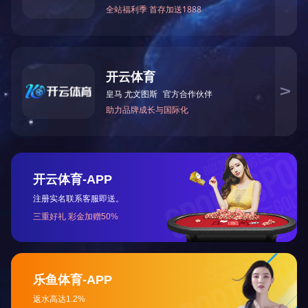
理郭勇明确了外
见。同时，对外
扬吃苦耐劳、奉
种关系。会后，
四、明确待遇
鉴于对外派人员
也为其顺利开展各
遇，聘期为三年
报酬。为加强管
此次外派财务管
竞聘对继任者是
围，提高会计人