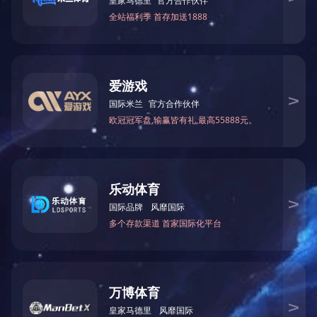
上一条：
川投集团
下一条：
资阳市委
关于我们
新闻中心
公司简介
公司新闻