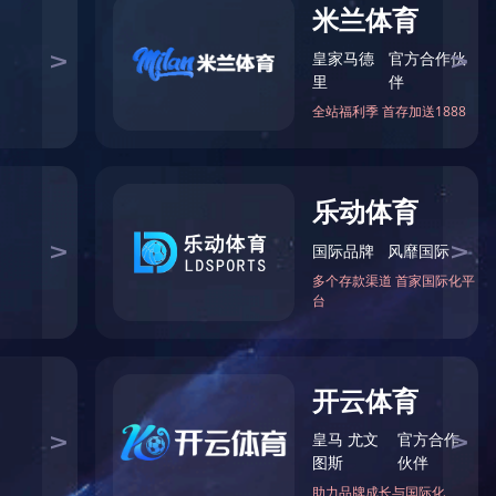
调研指导工作
分享到：
图(
1
/4)
导工作
，驻川投集团纪检监察组组长，集团党
工作。
一线员工及退伍军人并送上慰问品
细询问一线员工生活和工作情况，鼓