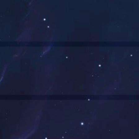
邱晓赴川投售电走访慰问并
川投集团
2025/01/24
0
邱晓赴川投售电走访慰问并调研指
3日，在新春佳节来临之际，根据集团党委安排
、纪委书记邱晓赴川投售电走访慰问并调研指导
行对川投售电公司进行了实地走访，亲切慰问了
祝福，将集团党委的关心关怀带到基层。邱晓详