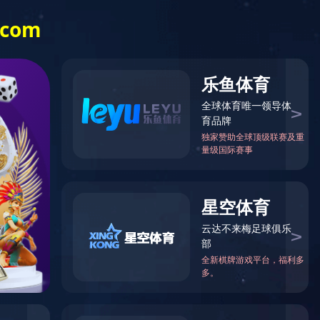
化
党群纪检
人才招聘
联系我们


队
闻
理念
企业荣誉
公示公告
企业风采
党群工作
成员企业
领导关怀
社会责任
纪检监察
人才理念
嘉阳视频
人才招聘
电子刊物

当前位置：
九游平台
»
川投要闻