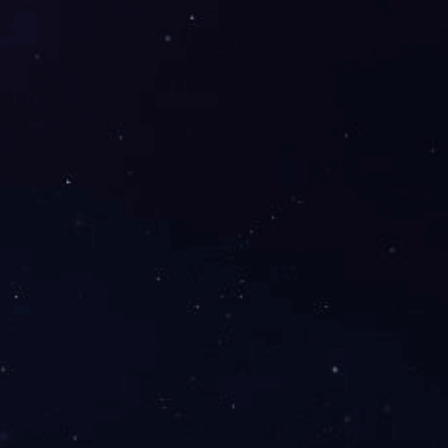
面排查安全风险隐患，强化春节期间
谐稳定。
子成员陪同走访慰问。
--川投站群--