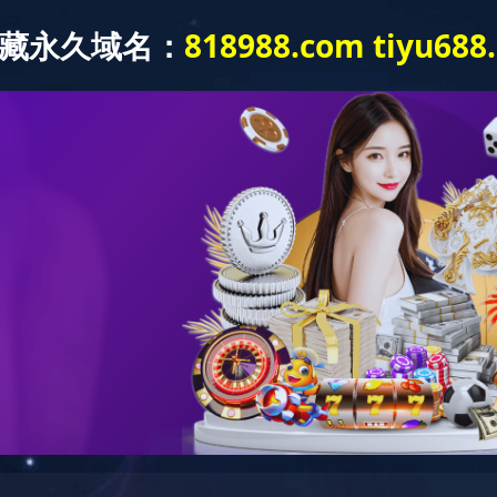
九游平台
公司概况
新闻中心
企业文
公司简介
组织架构
公司新闻
领导团
川投要
企业
闻