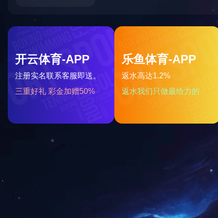
励大家
在走访
电在面
为、担
邱晓强
认识。
部署，
维，推
续推动