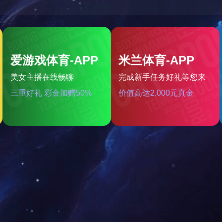
在各自岗位上，要继续振奋精神、鼓足干劲，以
调研中，邱晓全面了解了公司业务经营和
202
临市场政策变化、风险不断增大的不利影响下，
当尽责，不断提升售电市场行业影响力和综合竞
调，川投售电要重点从以下几方面抓好工作落实
集团合并重组是省委、省政府深化国资国企改革
要坚决支持改革、主动融入改革，积极配合集团
动业务发展。要主动融入集团发展大局，抢抓发
项目落地见效，下苦功、练内功、做实功，推动