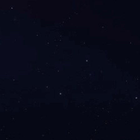
--川投站群--
--友情链接--
隐私保护
|
版权所有
|
网站地图