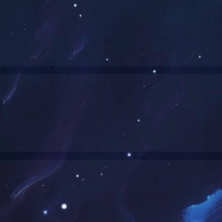
李文志赴川投佳友开展新
川投集团
2025/01/26
0
李文志赴川投佳友开展新年慰问
月26日，集团党委副书记、副董事长、总经理
团公司党委委员、副总经理王怀林陪同。
文志一行亲切看望了坚守岗位的员工。他对员
亲切叮嘱大家要注意劳逸结合，保持良好的身体