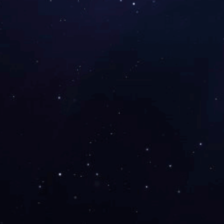
上一条：
下一条：
关于我们
新闻中心
公司简介
公司新闻
组织架构
川投要闻
领导团队
公示公告
企业荣誉
领导关怀
微信公众号
九游平台 版权所有 © All Rights Reserved.
蜀ICP备08002150号-