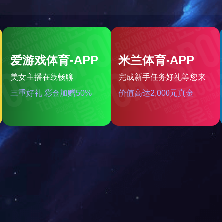
节期间各项工作的平稳运行。
后，李文志一行来到了值班室，对各项设施进行
全状况和员工工作环境舒适度的汇报。他强调
保值班人员能够有一个安心、舒适的环境。此
励大家继续保持饱满的工作热情和良好的工作状
投佳友领导班子及相关工作人员陪同。