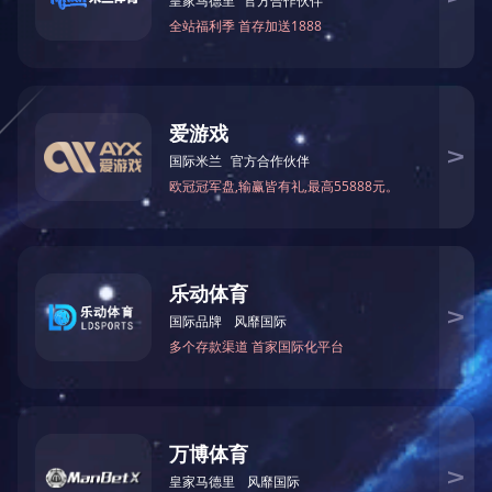
17
2024-12
17
2024-12
23
2024-12