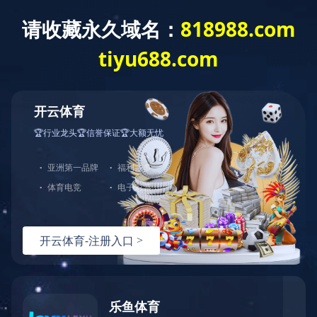
公司简介
组织架构
公司新闻
领导团
川投
企业
新闻中心
川投要闻
NEWS
公司新闻