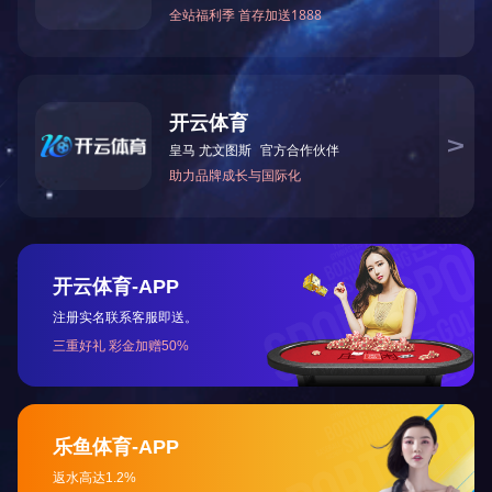
19
2024-12
18
2024-12
17
2024-12