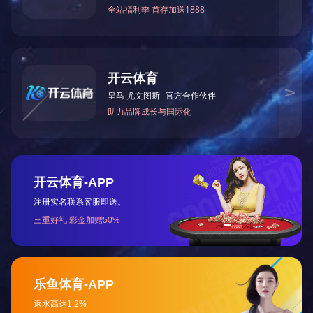
21
2025.04
21
2025.04
03
2025.04
28
2025.03