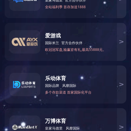
29
2025.05
23
2025.05
08
2025.05