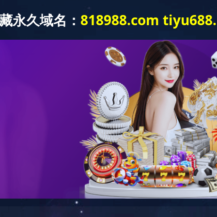
九游平台
公司概况
新闻中心
企业文
公司简介
组织架构
公司新闻
领导团
川投
企业
闻