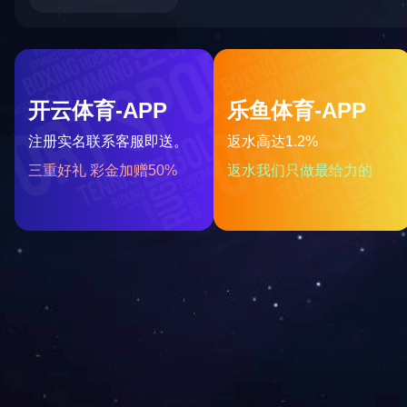
总经
警觉性，
阳小火车
护，确保
九游
分认识安
士气，我
上一条：
下一条：