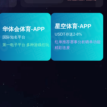
见：煤矿生产要坚决杜绝瓦斯超限，提高预见性和
面的安全隐患检查和排查，做到安全不留死角；嘉
，通力配合，不分彼此，共同做好景区秩序的维
深刻吸取“2•5”事故教训，找差距、添措施；要充
痹大意；要放下包袱，主动作为，树立信心、鼓舞