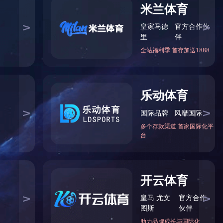
二月份安全办公会
分享到：
上级文件精神，对二月份安全工作情况进行小结，安
游(中国)一站式服务平台予以解决的问题。嘉阳煤
对全矿井进行了隐患排查，重点加强了对职工现场不良
，进一步提高职工自觉遵守规章制度的意识，做到
作》的文件精神以及全省煤炭行业工作会议精神，
煤矿全面安全体检专项工作，并就近期重点做好矿