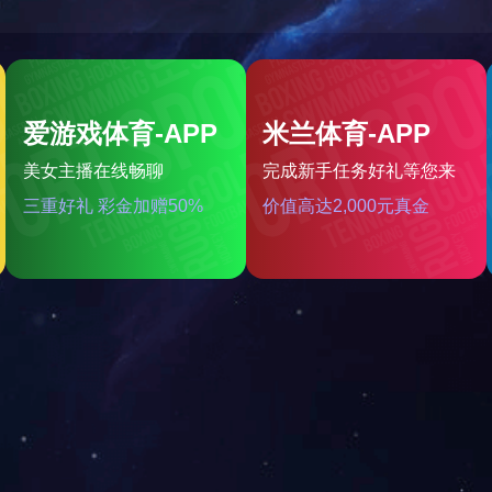
理范勤英听取了各单位工作中存在的困难问题，并提出了几点工作意
一旦有此类情况发生必须追究，查找原因；近期要积极做好井下和地
旅游花季之旅高峰期间，各单位要将川投峨旅的工作当作自己的事情
安全。
(中国)一站式服务平台董事长、党委书记杜勤强调指出：要认真反思，
全管理工作是一项复杂性、长期性的工作，任何时候容不得松懈和麻
们有信心和决心把安全工作做好。（黄蔚）
九游(中国)一站式服务平台召开2016年度领导班子民主生活会
九游(中国)一站式服务平台开展党员轮训强化能力提升