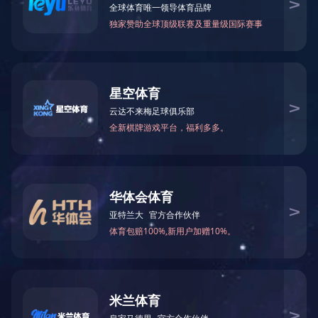
川投要闻
九游(中
公示公告
领导关怀
嘉阳视频
电子刊物