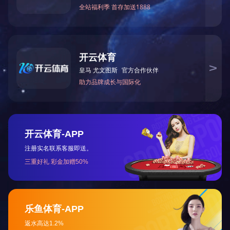
项工作平稳有
担当，增强服
上一条：
川煤华荣
下一条：
九游(中
关于我们
新闻中心
公司简介
公司新闻
组织架构
川投要闻
领导团队
公示公告