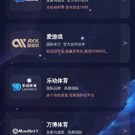
连日来，
障了安全生产
措施，
为一线
公司领导
理范勤英带领
来来，吃块
西