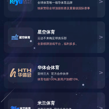
川投要闻
九游(中
公示公告
领导关怀
嘉阳视频
电子刊物