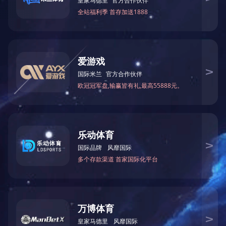
二季度以
下行挑战，打
销保持平衡。
市场开拓
煤厂，与客户
洪雅、眉山等