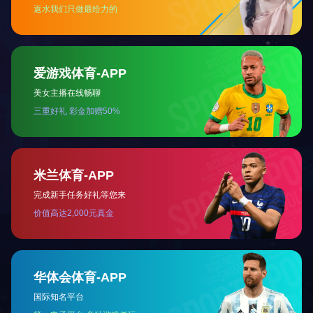
上一条：
公司召开
下一条：
九游(中
关于我们
新闻中心
公司简介
公司新闻
组织架构
川投要闻
领导团队
公示公告
企业荣誉
领导关怀
微信公众号
九游平台 版权所有 © All Rights Reserved.
蜀ICP备08002150号-1
川公