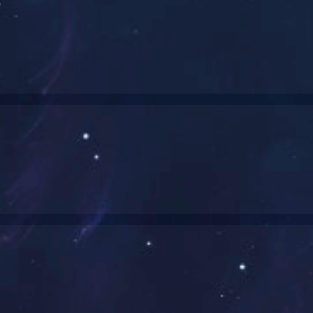
中煤科工集团数智开采研发团队
九游(中国)一站式服务平台
2025/08/27
0