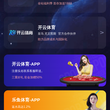
范、上网安全
修改且长度不少
云技术”
等实用
的安全是
“
生命
了
职工
“网络
今年
9月1
明市举行，通
活动，进一步
上一条：
公司特邀