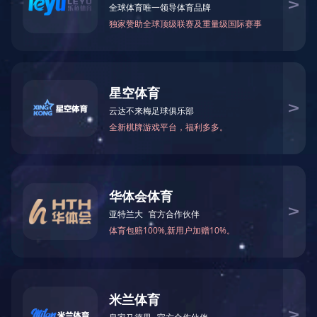
川投要闻
九游(中
公示公告
领导关怀
嘉阳视频
电子刊物