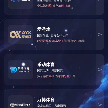
自
2025年
全为人民，网
宣传活动。
机关和
各
式，
将网络安
络安全保密
“