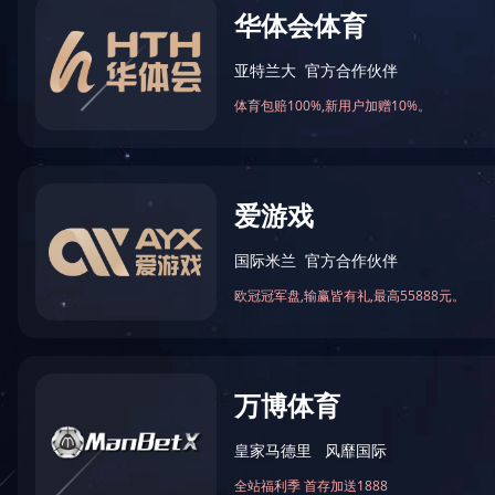
川投要闻
公示公告
领导关怀
嘉阳视频
九游
个，11
电子刊物
九游
会儿鱼儿
这边
的家》、
最热
套中一瓶