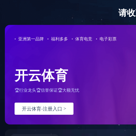
新闻中心
公司新
NEWS
公司新闻
