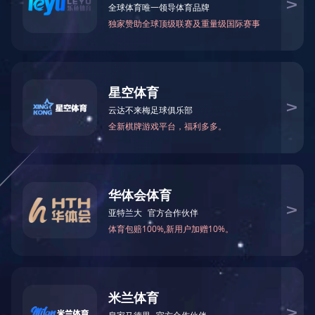
川投要闻
2018/08
公示公告
领导关怀
嘉阳视频

电子刊物