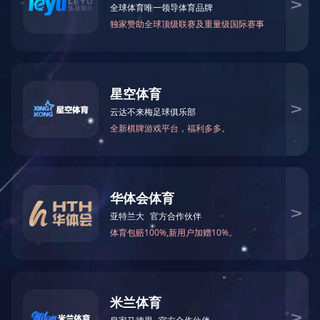
川投要闻
2019/09
公示公告
领导关怀
嘉阳视频

电子刊物