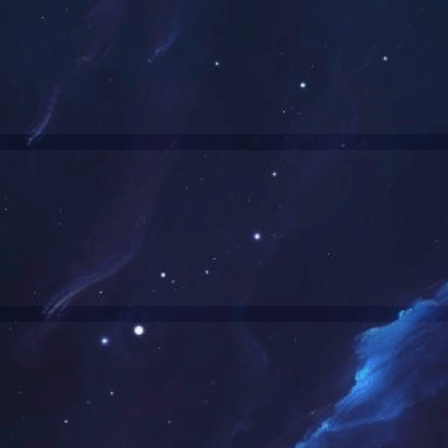
1032期嘉阳新闻
2020/02/13
0