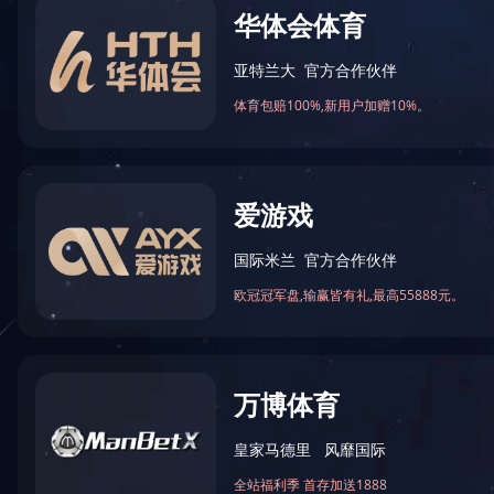
川投要闻
公示公告
领导关怀
嘉阳视频

电子刊物