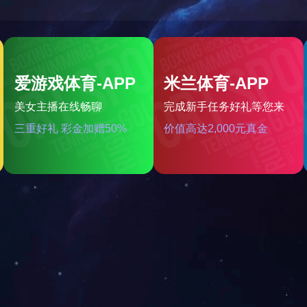
1032期嘉阳新闻
1031期嘉阳新闻
1062期嘉阳新闻