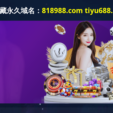
九游平台
公司概况
新闻中心
企业文
公司简介
组织架构
公司新闻
领导团
川投
企业
频