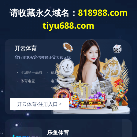
返回九游平台
leyu·乐鱼(中国)体育官方网站
|
华体会·huatihui体育(china)官方网