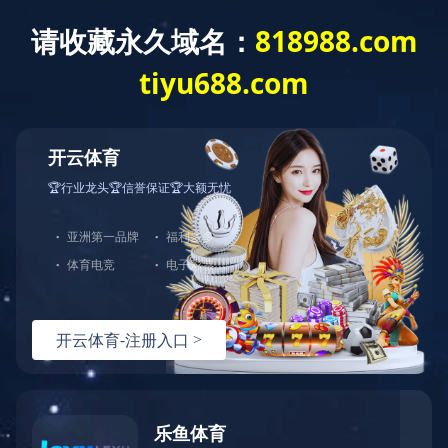
公司简介
组织架构
公司新闻
领导团
川投
企业
新闻中心
公司新闻
NEWS
公司新闻
