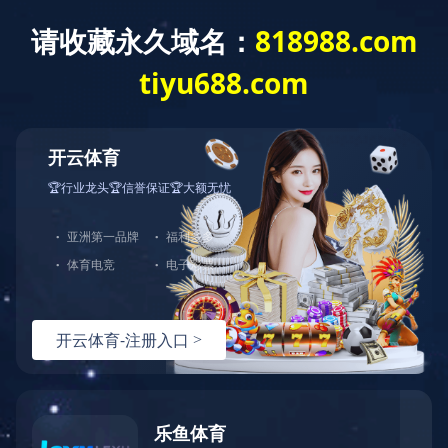
公司简介
组织架构
公司新闻
领导团
川投
企业
新闻中心
嘉阳视频
NEWS
公司新闻